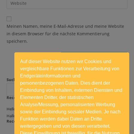
Gib
zum
Mail-
deine
Kommentieren
Adresse
Website-
ein
zum
URL
Meinen Namen, meine E-Mail-Adresse und meine Website
Kommentieren
ein
in diesem Browser für die nächste Kommentierung
ein
(optional)
speichern.
Auf dieser Website nutzen wir Cookies und
vergleichbare Funktionen zur Verarbeitung von
Endgeräteinformationen und
Suchen
personenbezogenen Daten. Dies dient der
SUCHEN
Einbindung von Inhalten, externen Diensten und
Recent Posts
Elementen Dritter, der statistischen
Analyse/Messung, personalisierten Werbung
Hello world!
sowie der Einbindung sozialer Medien. Je nach
Hallo Welt!
Funktion werden dabei Daten an Dritte
Recent Comments
weitergegeben und von diesen verarbeitet.
Es sind keine Kommentare vorhanden.
Diese Einwilligung ist freiwillig, für die Nutzung