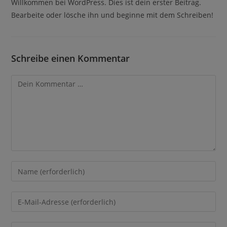
Willkommen bei WordPress. Dies ist dein erster Beitrag.
Bearbeite oder lösche ihn und beginne mit dem Schreiben!
Schreibe einen Kommentar
Kommentar
Gib
deinen
Namen
Gib
oder
deine
Benutzernamen
E-