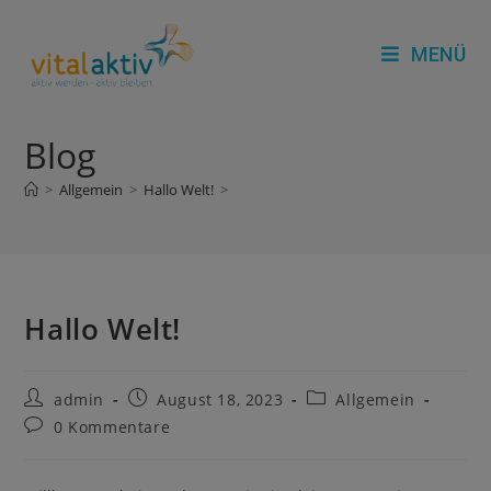
Zum
Inhalt
MENÜ
springen
Blog
>
Allgemein
>
Hallo Welt!
>
Hallo Welt!
Beitrags-
Beitrag
Beitrags-
admin
August 18, 2023
Allgemein
Autor:
veröffentlicht:
Kategorie:
Beitrags-
0 Kommentare
Kommentare: